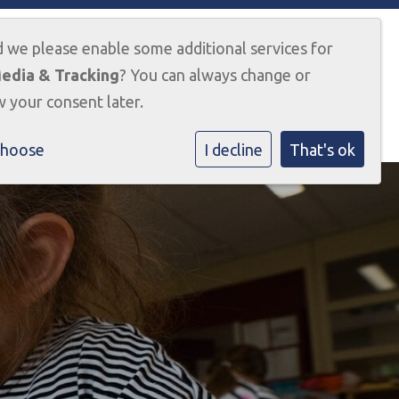
d we please enable some additional services for
Media & Tracking
? You can always change or
s
Contact
Ik wil kennismaken
 your consent later.
choose
I decline
That's ok