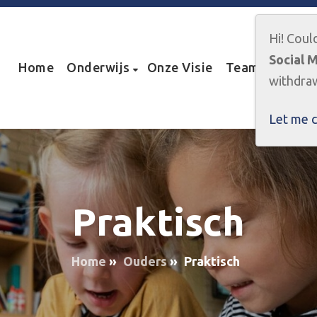
Hi! Coul
Social 
Home
Onderwijs
Onze Visie
Team
Ouder
withdraw
Let me 
Praktisch
Home
»
Ouders
»
Praktisch